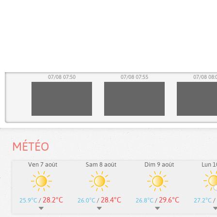
45
07/08 07:50
07/08 07:55
07/08 08:
MÉTÉO
Ven 7 août
Sam 8 août
Dim 9 août
Lun 1
28.2°C
28.4°C
29.6°C
25.9°C
/
26.0°C
/
26.8°C
/
27.2°C
/