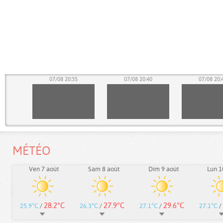
30
07/08 20:35
07/08 20:40
07/08 20:
MÉTÉO
Ven 7 août
Sam 8 août
Dim 9 août
Lun 1
28.2°C
27.9°C
29.6°C
25.9°C
/
26.3°C
/
27.1°C
/
27.1°C
/