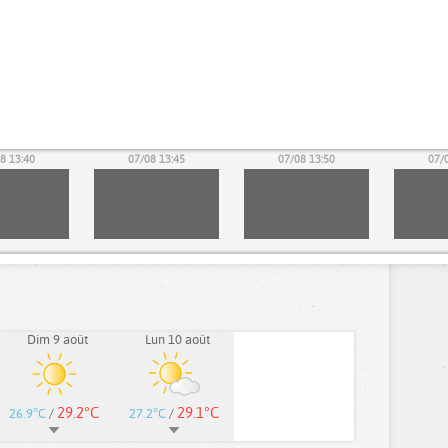
8 13:40
07/08 13:45
07/08 13:50
07/
Dim 9 août
Lun 10 août
29.2°C
29.1°C
26.9°C
/
27.2°C
/