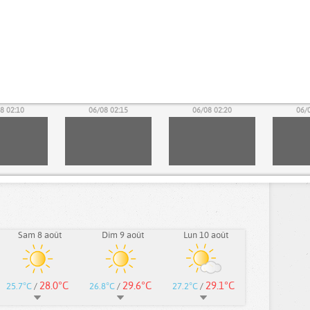
8 02:10
06/08 02:15
06/08 02:20
06/
Sam 8 août
Dim 9 août
Lun 10 août
28.0°C
29.6°C
29.1°C
25.7°C
/
26.8°C
/
27.2°C
/