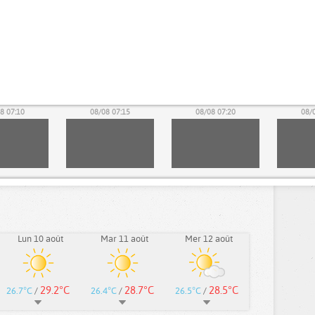
8 07:10
08/08 07:15
08/08 07:20
08/
Lun 10 août
Mar 11 août
Mer 12 août
29.2°C
28.7°C
28.5°C
26.7°C
/
26.4°C
/
26.5°C
/