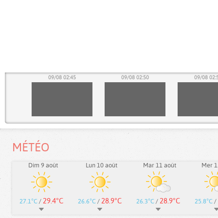
40
09/08 02:45
09/08 02:50
09/08 02:
MÉTÉO
Dim 9 août
Lun 10 août
Mar 11 août
Mer 1
29.4°C
28.9°C
28.9°C
27.1°C
/
26.6°C
/
26.3°C
/
25.8°C
/