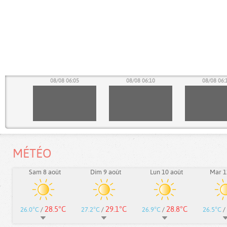
00
08/08 06:05
08/08 06:10
08/08 06:
MÉTÉO
Sam 8 août
Dim 9 août
Lun 10 août
Mar 1
28.5°C
29.1°C
28.8°C
26.0°C
/
27.2°C
/
26.9°C
/
26.5°C
/