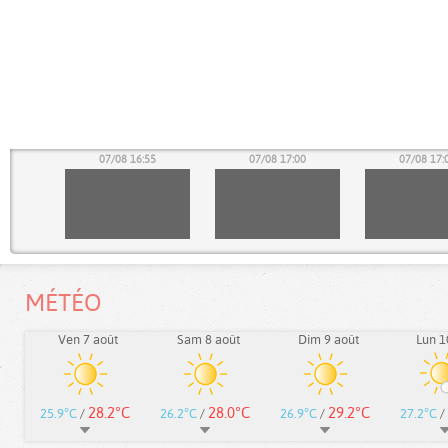
50
07/08 16:55
07/08 17:00
07/08 17:
MÉTÉO
Ven 7 août
Sam 8 août
Dim 9 août
Lun 1
28.2°C
28.0°C
29.2°C
25.9°C
/
26.2°C
/
26.9°C
/
27.2°C
/