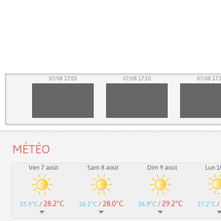
00
07/08 17:05
07/08 17:10
07/08 17:
MÉTÉO
Ven 7 août
Sam 8 août
Dim 9 août
Lun 1
28.2°C
28.0°C
29.2°C
25.9°C
/
26.2°C
/
26.9°C
/
27.2°C
/