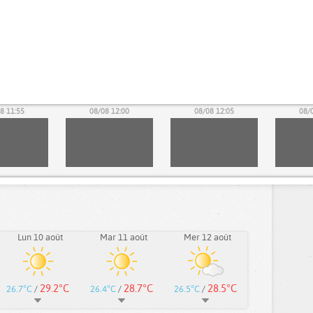
8 11:55
08/08 12:00
08/08 12:05
08/
Lun 10 août
Mar 11 août
Mer 12 août
29.2°C
28.7°C
28.5°C
26.7°C
/
26.4°C
/
26.5°C
/