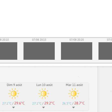
8 20:10
07/08 20:15
07/08 20:20
07/
Dim 9 août
Lun 10 août
Mar 11 août
29.6°C
29.2°C
28.7°C
27.1°C
/
27.1°C
/
26.5°C
/