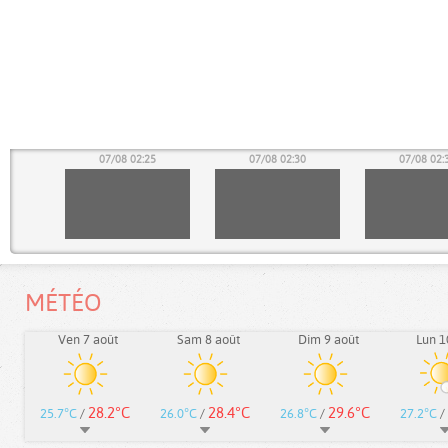
20
07/08 02:25
07/08 02:30
07/08 02:
MÉTÉO
Ven 7 août
Sam 8 août
Dim 9 août
Lun 1
28.2°C
28.4°C
29.6°C
25.7°C
/
26.0°C
/
26.8°C
/
27.2°C
/