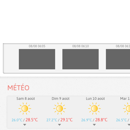
00
08/08 06:05
08/08 06:10
08/08 06:
MÉTÉO
Sam 8 août
Dim 9 août
Lun 10 août
Mar 1
28.5°C
29.1°C
28.8°C
26.0°C
/
27.2°C
/
26.9°C
/
26.5°C
/