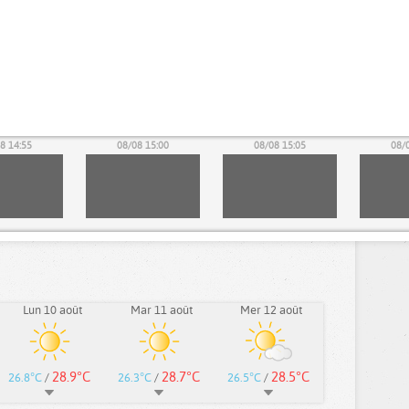
8 14:55
08/08 15:00
08/08 15:05
08/
Lun 10 août
Mar 11 août
Mer 12 août
28.9°C
28.7°C
28.5°C
26.8°C
/
26.3°C
/
26.5°C
/