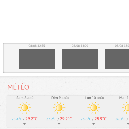
50
08/08 12:55
08/08 13:00
08/08 13:
MÉTÉO
Sam 8 août
Dim 9 août
Lun 10 août
Mar 1
29.2°C
29.2°C
28.9°C
25.4°C
/
27.2°C
/
26.8°C
/
26.3°C
/