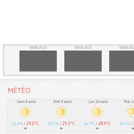
05
08/08 20:10
08/08 20:15
08/08 20:
MÉTÉO
Sam 8 août
Dim 9 août
Lun 10 août
Mar 1
29.0°C
29.2°C
28.9°C
25.4°C
/
27.1°C
/
26.9°C
/
26.3°C
/