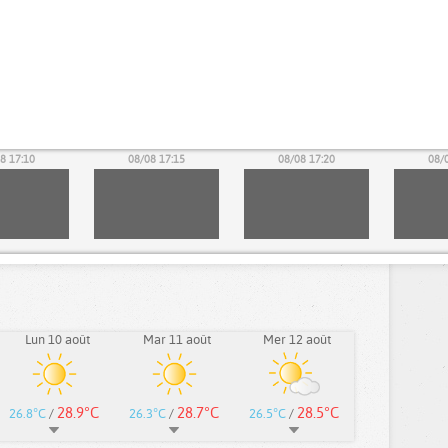
8 17:10
08/08 17:15
08/08 17:20
08/
Lun 10 août
Mar 11 août
Mer 12 août
28.9°C
28.7°C
28.5°C
26.8°C
/
26.3°C
/
26.5°C
/