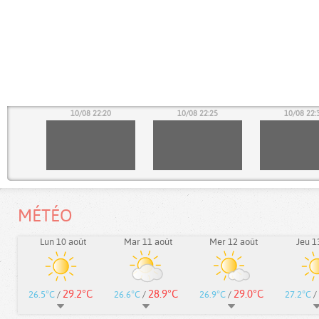
15
10/08 22:20
10/08 22:25
10/08 22:
MÉTÉO
Lun 10 août
Mar 11 août
Mer 12 août
Jeu 1
29.2°C
28.9°C
29.0°C
26.5°C
/
26.6°C
/
26.9°C
/
27.2°C
/