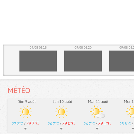
10
09/08 08:15
09/08 08:20
09/08 08:
MÉTÉO
Dim 9 août
Lun 10 août
Mar 11 août
Mer 1
29.7°C
29.0°C
29.1°C
27.2°C
/
26.7°C
/
26.7°C
/
25.8°C
/