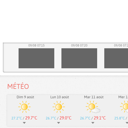
10
09/08 07:15
09/08 07:20
09/08 07:
MÉTÉO
Dim 9 août
Lun 10 août
Mar 11 août
Mer 1
29.7°C
29.0°C
29.1°C
27.2°C
/
26.7°C
/
26.7°C
/
25.8°C
/