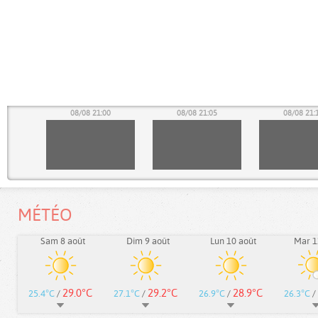
55
08/08 21:00
08/08 21:05
08/08 21:
MÉTÉO
Sam 8 août
Dim 9 août
Lun 10 août
Mar 1
29.0°C
29.2°C
28.9°C
25.4°C
/
27.1°C
/
26.9°C
/
26.3°C
/