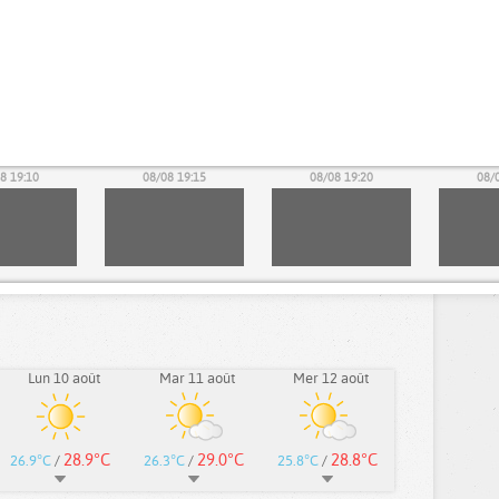
8 19:10
08/08 19:15
08/08 19:20
08/
Lun 10 août
Mar 11 août
Mer 12 août
28.9°C
29.0°C
28.8°C
26.9°C
/
26.3°C
/
25.8°C
/