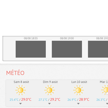
50
08/08 18:55
08/08 19:00
08/08 19:
MÉTÉO
Sam 8 août
Dim 9 août
Lun 10 août
Mar 1
29.0°C
29.2°C
28.9°C
25.4°C
/
27.1°C
/
26.9°C
/
26.3°C
/