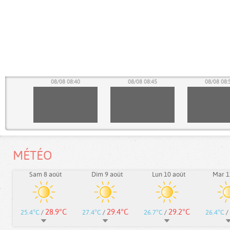
35
08/08 08:40
08/08 08:45
08/08 08:
MÉTÉO
Sam 8 août
Dim 9 août
Lun 10 août
Mar 1
28.9°C
29.4°C
29.2°C
25.4°C
/
27.4°C
/
26.7°C
/
26.4°C
/