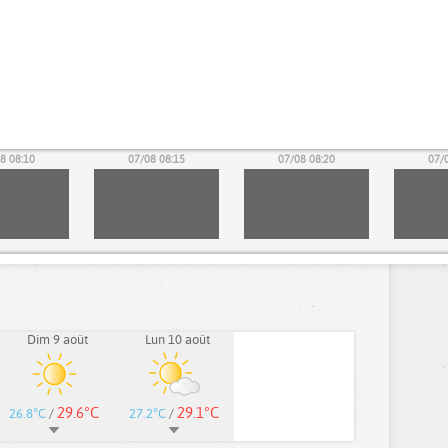
8 08:10
07/08 08:15
07/08 08:20
07/
Dim 9 août
Lun 10 août
29.6°C
29.1°C
26.8°C
/
27.2°C
/