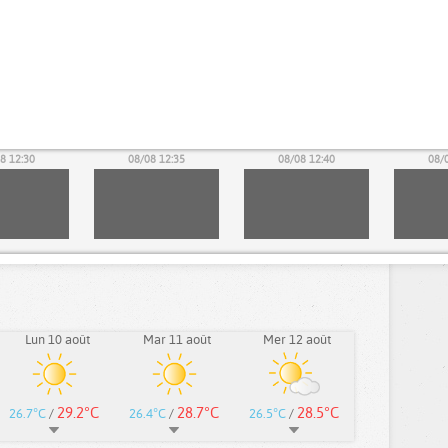
8 12:30
08/08 12:35
08/08 12:40
08/
Lun 10 août
Mar 11 août
Mer 12 août
29.2°C
28.7°C
28.5°C
26.7°C
/
26.4°C
/
26.5°C
/