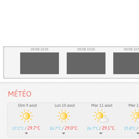
40
09/08 10:45
09/08 10:50
09/08 10:
MÉTÉO
Dim 9 août
Lun 10 août
Mar 11 août
Mer 1
29.7°C
29.0°C
29.1°C
27.2°C
/
26.7°C
/
26.7°C
/
25.8°C
/