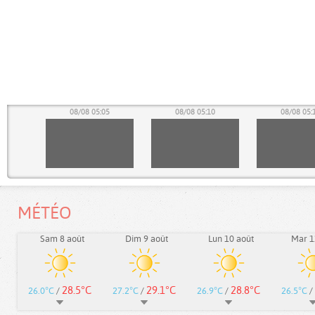
00
08/08 05:05
08/08 05:10
08/08 05:
MÉTÉO
Sam 8 août
Dim 9 août
Lun 10 août
Mar 1
28.5°C
29.1°C
28.8°C
26.0°C
/
27.2°C
/
26.9°C
/
26.5°C
/