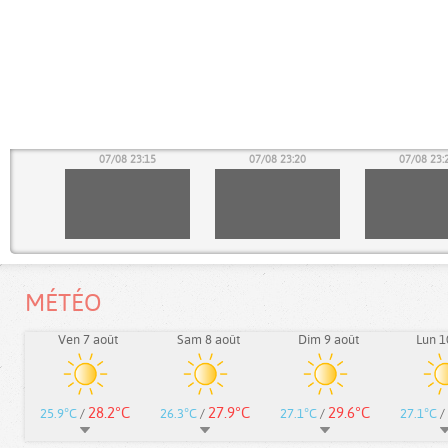
10
07/08 23:15
07/08 23:20
07/08 23:
MÉTÉO
Ven 7 août
Sam 8 août
Dim 9 août
Lun 1
28.2°C
27.9°C
29.6°C
25.9°C
/
26.3°C
/
27.1°C
/
27.1°C
/