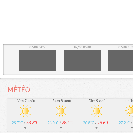
50
07/08 04:55
07/08 05:00
07/08 05:
MÉTÉO
Ven 7 août
Sam 8 août
Dim 9 août
Lun 1
28.2°C
28.4°C
29.6°C
25.7°C
/
26.0°C
/
26.8°C
/
27.2°C
/