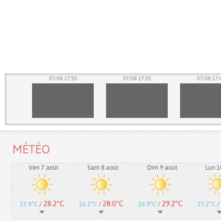
25
07/08 17:30
07/08 17:35
07/08 17:
MÉTÉO
Ven 7 août
Sam 8 août
Dim 9 août
Lun 1
28.2°C
28.0°C
29.2°C
25.9°C
/
26.2°C
/
26.9°C
/
27.2°C
/