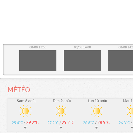
50
08/08 13:55
08/08 14:00
08/08 14:
MÉTÉO
Sam 8 août
Dim 9 août
Lun 10 août
Mar 1
29.2°C
29.2°C
28.9°C
25.4°C
/
27.2°C
/
26.8°C
/
26.3°C
/