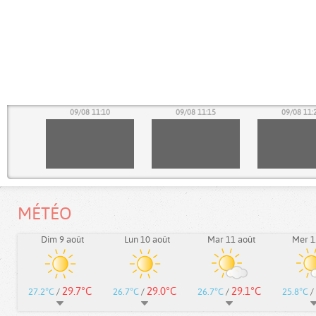
05
09/08 11:10
09/08 11:15
09/08 11:
MÉTÉO
Dim 9 août
Lun 10 août
Mar 11 août
Mer 1
29.7°C
29.0°C
29.1°C
27.2°C
/
26.7°C
/
26.7°C
/
25.8°C
/