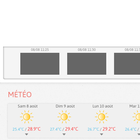
20
08/08 11:25
08/08 11:30
08/08 11:
MÉTÉO
Sam 8 août
Dim 9 août
Lun 10 août
Mar 1
28.9°C
29.4°C
29.2°C
25.4°C
/
27.4°C
/
26.7°C
/
26.4°C
/