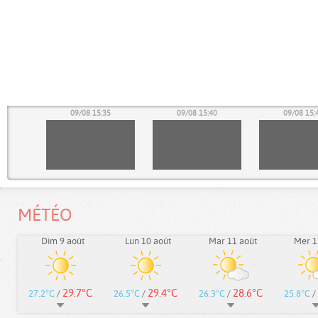
30
09/08 15:35
09/08 15:40
09/08 15:
MÉTÉO
Dim 9 août
Lun 10 août
Mar 11 août
Mer 1
29.7°C
29.4°C
28.6°C
27.2°C
/
26.5°C
/
26.3°C
/
25.8°C
/