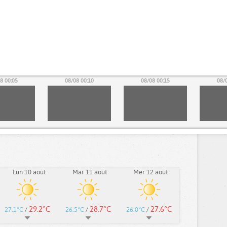
8 00:05
08/08 00:10
08/08 00:15
08/
Lun 10 août
Mar 11 août
Mer 12 août
29.2°C
28.7°C
27.6°C
27.1°C
/
26.5°C
/
26.0°C
/