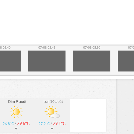
8 05:40
07/08 05:45
07/08 05:50
07/
Dim 9 août
Lun 10 août
29.6°C
29.1°C
26.8°C
/
27.2°C
/