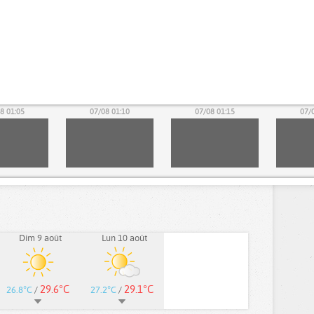
8 01:05
07/08 01:10
07/08 01:15
07/
Dim 9 août
Lun 10 août
29.6°C
29.1°C
26.8°C
/
27.2°C
/