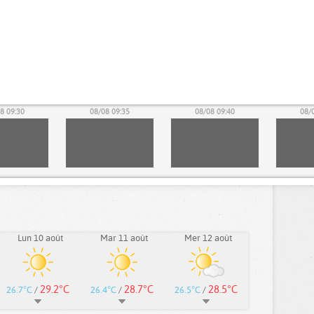
8 09:30
08/08 09:35
08/08 09:40
08/
Lun 10 août
Mar 11 août
Mer 12 août
29.2°C
28.7°C
28.5°C
26.7°C
/
26.4°C
/
26.5°C
/