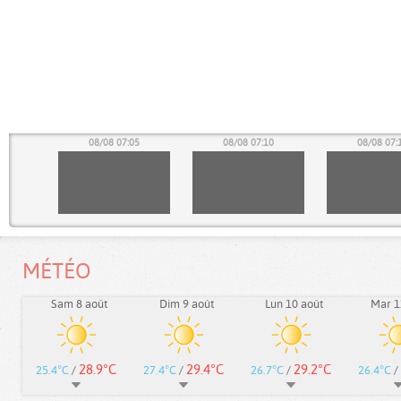
00
08/08 07:05
08/08 07:10
08/08 07:
MÉTÉO
Sam 8 août
Dim 9 août
Lun 10 août
Mar 1
28.9°C
29.4°C
29.2°C
25.4°C
/
27.4°C
/
26.7°C
/
26.4°C
/