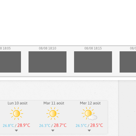
8 18:05
08/08 18:10
08/08 18:15
08/
Lun 10 août
Mar 11 août
Mer 12 août
28.9°C
28.7°C
28.5°C
26.8°C
/
26.3°C
/
26.5°C
/