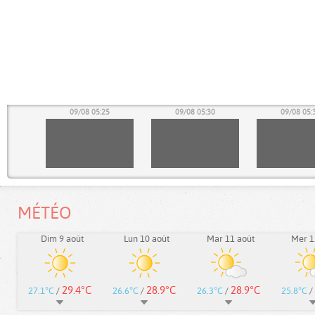
20
09/08 05:25
09/08 05:30
09/08 05:
MÉTÉO
Dim 9 août
Lun 10 août
Mar 11 août
Mer 1
29.4°C
28.9°C
28.9°C
27.1°C
/
26.6°C
/
26.3°C
/
25.8°C
/