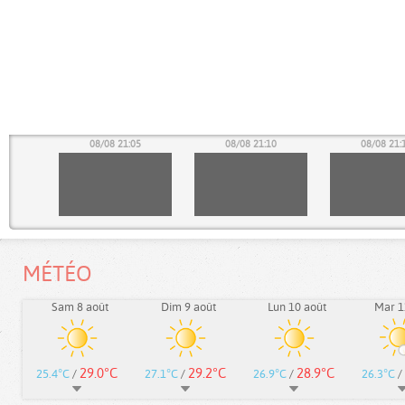
00
08/08 21:05
08/08 21:10
08/08 21:
MÉTÉO
Sam 8 août
Dim 9 août
Lun 10 août
Mar 1
29.0°C
29.2°C
28.9°C
25.4°C
/
27.1°C
/
26.9°C
/
26.3°C
/