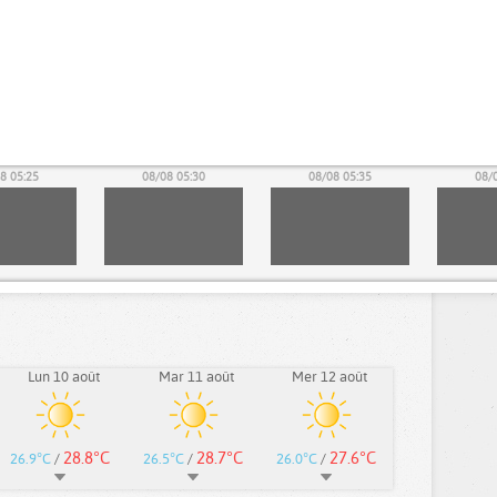
8 05:25
08/08 05:30
08/08 05:35
08/
Lun 10 août
Mar 11 août
Mer 12 août
28.8°C
28.7°C
27.6°C
26.9°C
/
26.5°C
/
26.0°C
/