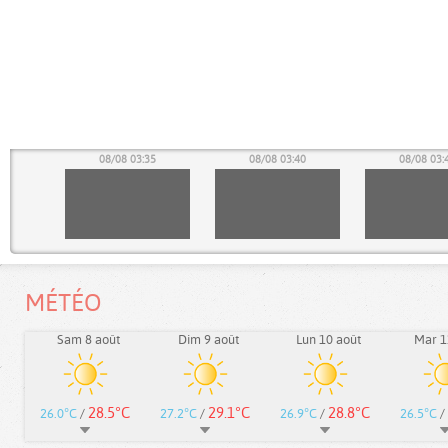
30
08/08 03:35
08/08 03:40
08/08 03:
MÉTÉO
Sam 8 août
Dim 9 août
Lun 10 août
Mar 1
28.5°C
29.1°C
28.8°C
26.0°C
/
27.2°C
/
26.9°C
/
26.5°C
/