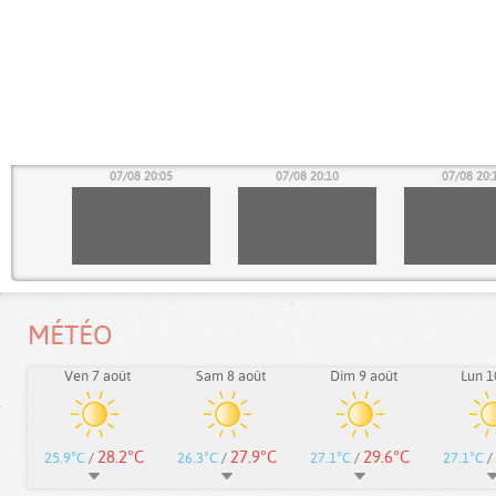
00
07/08 20:05
07/08 20:10
07/08 20:
MÉTÉO
Ven 7 août
Sam 8 août
Dim 9 août
Lun 1
28.2°C
27.9°C
29.6°C
25.9°C
/
26.3°C
/
27.1°C
/
27.1°C
/