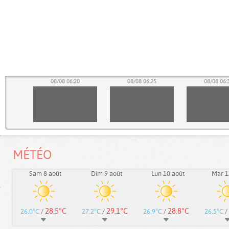
15
08/08 06:20
08/08 06:25
08/08 06:
MÉTÉO
Sam 8 août
Dim 9 août
Lun 10 août
Mar 1
28.5°C
29.1°C
28.8°C
26.0°C
/
27.2°C
/
26.9°C
/
26.5°C
/