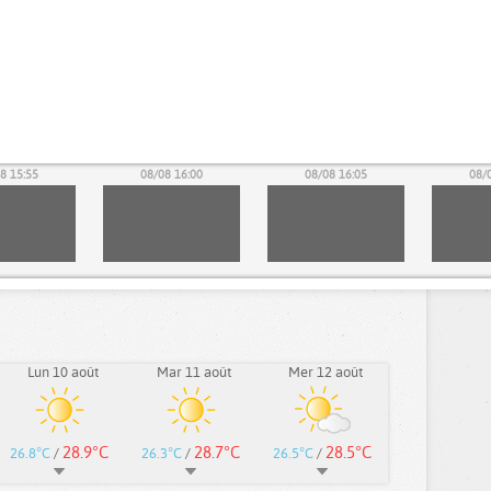
8 15:55
08/08 16:00
08/08 16:05
08/
Lun 10 août
Mar 11 août
Mer 12 août
28.9°C
28.7°C
28.5°C
26.8°C
/
26.3°C
/
26.5°C
/