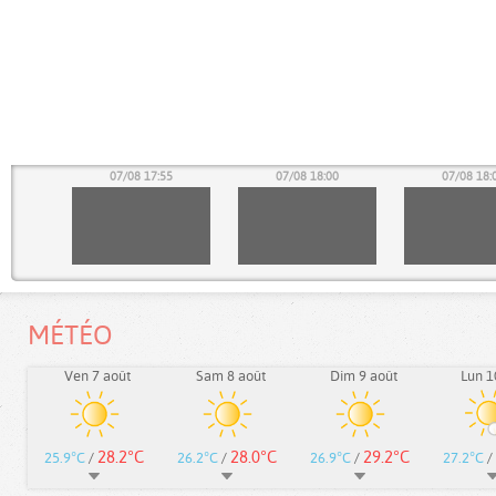
50
07/08 17:55
07/08 18:00
07/08 18:
MÉTÉO
Ven 7 août
Sam 8 août
Dim 9 août
Lun 1
28.2°C
28.0°C
29.2°C
25.9°C
/
26.2°C
/
26.9°C
/
27.2°C
/