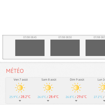
40
07/08 08:45
07/08 08:50
07/08 08:
MÉTÉO
Ven 7 août
Sam 8 août
Dim 9 août
Lun 1
28.2°C
28.4°C
29.6°C
25.9°C
/
26.0°C
/
26.8°C
/
27.2°C
/